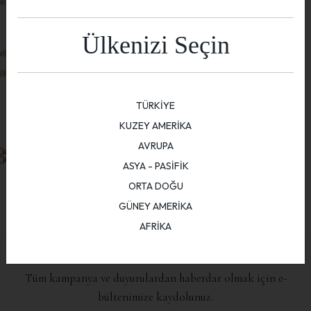
Ülkenizi Seçin
TÜRKİYE
KUZEY AMERİKA
AVRUPA
ASYA - PASİFİK
ORTA DOĞU
GÜNEY AMERİKA
AFRİKA
E-BÜLTEN
Tüm kampanya ve duyurulardan haberdar olmak için e-
bültenimize kaydolunuz.