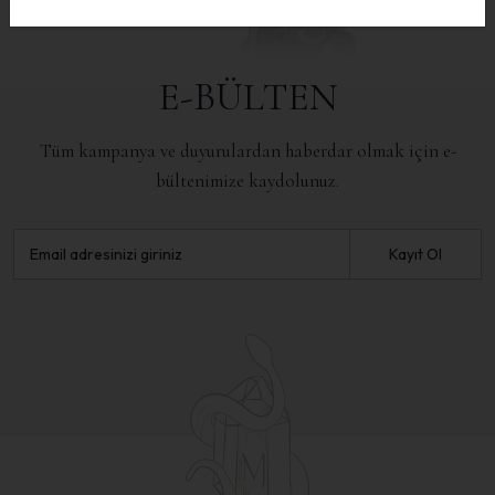
E-BÜLTEN
Tüm kampanya ve duyurulardan haberdar olmak için e-
bültenimize kaydolunuz.
Kayıt Ol