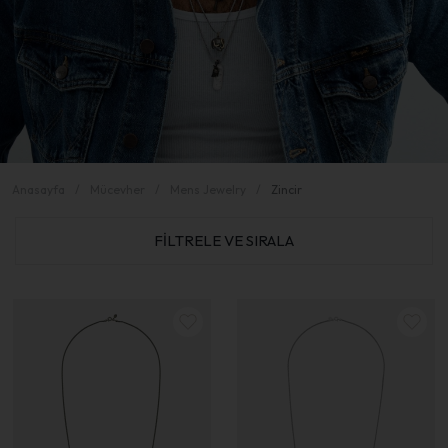
Anasayfa
Mücevher
Mens Jewelry
Zincir
FİLTRELE VE SIRALA