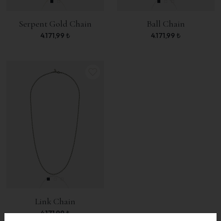
Serpent Gold Chain
Ball Chain
4.171,99
₺
4.171,99
₺
Link Chain
4.171,99
₺