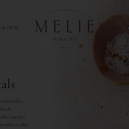
 & GIFTS
QUIZ
als
 kristaller,
olarak
aller enerjiyi
ilyonlarca yılda