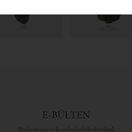
5.717,40
5.717,40
E-BÜLTEN
Tüm kampanya ve duyurulardan haberdar olmak