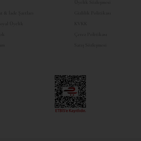
Üyelik Sözleşmesi
t & İade Şartları
Gizlilik Politikası
oyal Üyelik
KVKK
ok
Çerez Politikası
ram
Satış Sözleşmesi