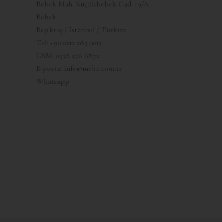
Bebek Mah. Küçükbebek Cad. 19/A
Bebek
Beşiktaş / İstanbul / Türkiye
Tel:
+90 0212 283 0012
GSM:
0538 276 6872
E-posta:
info@melie.com.tr
Whatsapp