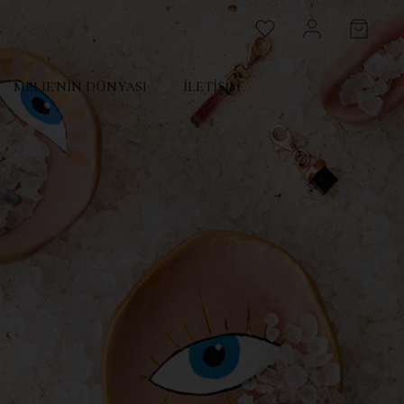
MELIE'NİN DÜNYASI
İLETİŞİM