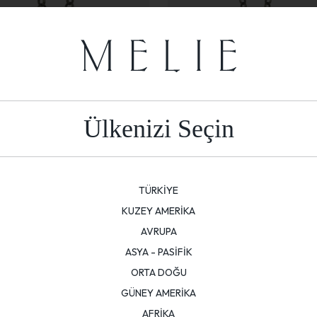
Ülkenizi Seçin
5.717,40
5.717,40
TÜRKİYE
KUZEY AMERİKA
AVRUPA
ASYA - PASİFİK
ORTA DOĞU
GÜNEY AMERİKA
AFRİKA