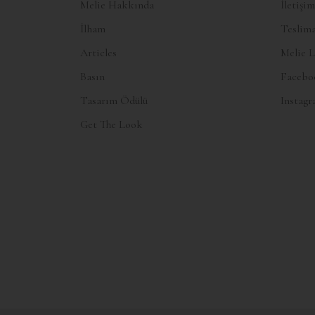
Melie Hakkında
İletişim
İlham
Teslima
Articles
Melie L
Basın
Facebo
Tasarım Ödülü
Instag
Get The Look