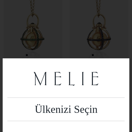
Edna in Green
Edna in Blue
214.481,25
₺
Ülkenizi Seçin