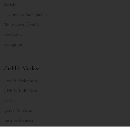
İletişim
Teslimat & İade Şartları
Melie Loyal Üyelik
Facebook
Instagram
Gizlilik Merkezi
Üyelik Sözleşmesi
Gizlilik Politikası
KVKK
Çerez Politikası
Satış Sözleşmesi