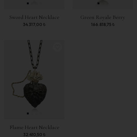
Sword Heart Necklace
Green Royale Berry
34.317,00
₺
166.818,75
₺
Flame Heart Necklace
32.410,50
₺