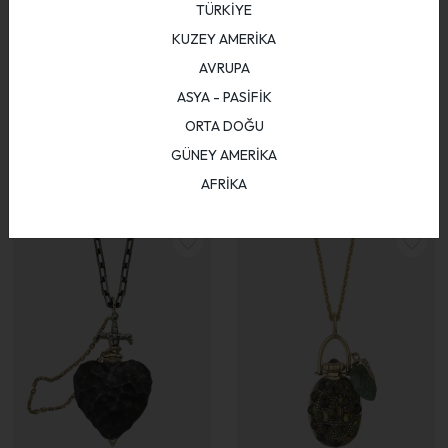
TÜRKİYE
KUZEY AMERİKA
AVRUPA
ASYA - PASİFİK
ORTA DOĞU
Amphora with Diamond
Edna with Sparkle
GÜNEY AMERİKA
197.799,38
₺
190.650,00
₺
AFRİKA