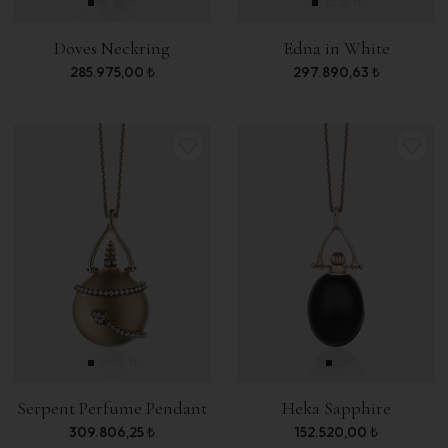
Doves Neckring
Edna in White
285.975,00
₺
297.890,63
₺
Serpent Perfume Pendant
Heka Sapphire
309.806,25
₺
152.520,00
₺