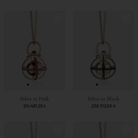
Edna in Pink
Edna in Black
214.481,25
₺
238.312,50
₺