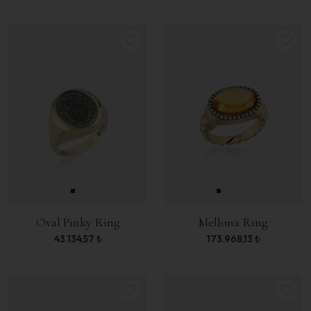
Oval Pinky Ring
Mellona Ring
43.134,57
₺
173.968,13
₺