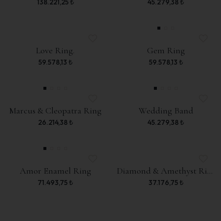
138.221,25
₺
45.279,38
₺
Love Ring.
Gem Ring
59.578,13
₺
59.578,13
₺
Marcus & Cleopatra Ring
Wedding Band
26.214,38
₺
45.279,38
₺
Amor Enamel Ring
Diamond & Amethyst Ring
71.493,75
₺
37.176,75
₺