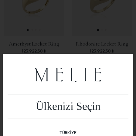
Amethyst Locket Ring
Rhodonite Locket Ring
123.922,50
₺
123.922,50
₺
Gem Rings
Zodiac Pinky Ring
36.223,50
₺
43.134,57
₺
Ülkenizi Seçin
Wedding Diamond Ring
Gemstone Ring
142.987,50
₺
50.045,63
₺
TÜRKİYE