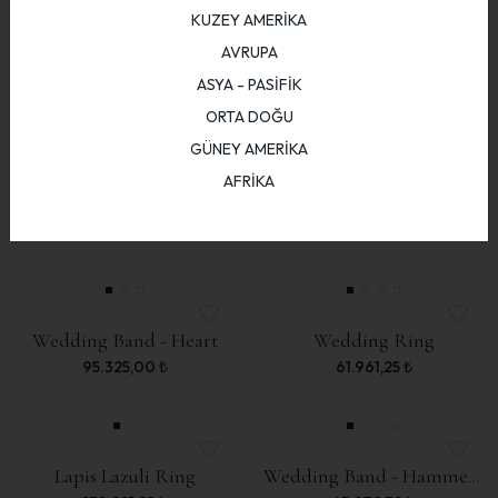
KUZEY AMERİKA
AVRUPA
Blue Topaz Locket Ring
Coin Zodiac Ring
ASYA - PASİFİK
123.922,50
₺
10.247,44
₺
ORTA DOĞU
GÜNEY AMERİKA
AFRİKA
Wedding Diamond Ring - Marquise
Malachite Ring
76.260,00
₺
157.286,25
₺
Wedding Band - Heart
Wedding Ring
95.325,00
₺
61.961,25
₺
Lapis Lazuli Ring
Wedding Band - Hammered