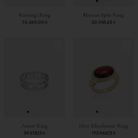
Kintsugi Ring
Marcus Spin Ring
76.260,00
₺
50.045,63
₺
Amor Ring
Hive Rhodonite Ring
59.578,13
₺
173.968,13
₺