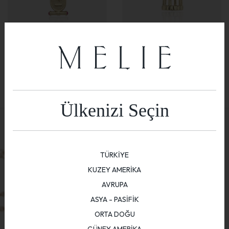
Cartousche Brave
Bird & Cage Charm
Ülkenizi Seçin
TÜRKİYE
KUZEY AMERİKA
AVRUPA
ASYA - PASİFİK
ORTA DOĞU