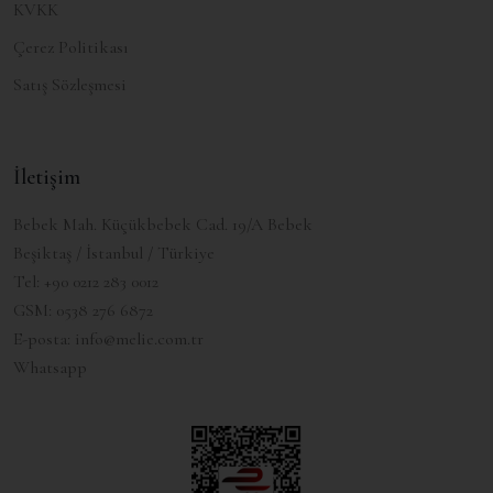
KVKK
Çerez Politikası
Satış Sözleşmesi
İletişim
Bebek Mah. Küçükbebek Cad. 19/A Bebek
Beşiktaş / İstanbul / Türkiye
Tel:
+90 0212 283 0012
GSM:
0538 276 6872
E-posta:
info@melie.com.tr
Whatsapp