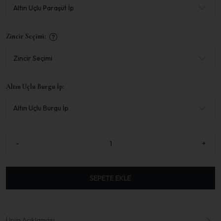
Zincir Seçimi:
Altın Uçlu Burgu İp:
-
+
SEPETE EKLE
Ürün Açıklaması