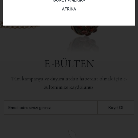
GÜNEY AMERİKA
AFRİKA
E-BÜLTEN
Tüm kampanya ve duyurulardan haberdar olmak için e-
bültenimize kaydolunuz.
Kayıt Ol